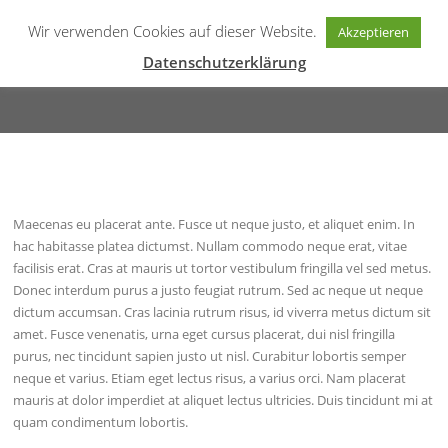
Zum
MYFLOW365
Wir verwenden Cookies auf dieser Website.
Inhalt
Akzeptieren
Menü
springen
mobile Lösungen
Datenschutzerklärung
RESPONSIVE WEB DESIGN
Maecenas eu placerat ante. Fusce ut neque justo, et aliquet enim. In
hac habitasse platea dictumst. Nullam commodo neque erat, vitae
facilisis erat. Cras at mauris ut tortor vestibulum fringilla vel sed metus.
Donec interdum purus a justo feugiat rutrum. Sed ac neque ut neque
dictum accumsan. Cras lacinia rutrum risus, id viverra metus dictum sit
amet. Fusce venenatis, urna eget cursus placerat, dui nisl fringilla
purus, nec tincidunt sapien justo ut nisl. Curabitur lobortis semper
neque et varius. Etiam eget lectus risus, a varius orci. Nam placerat
mauris at dolor imperdiet at aliquet lectus ultricies. Duis tincidunt mi at
quam condimentum lobortis.