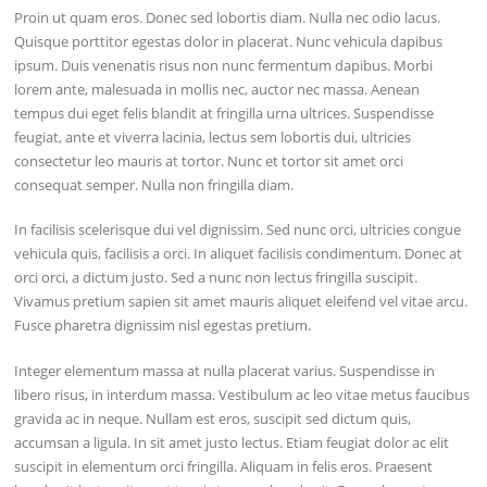
Proin ut quam eros. Donec sed lobortis diam. Nulla nec odio lacus.
Quisque porttitor egestas dolor in placerat. Nunc vehicula dapibus
ipsum. Duis venenatis risus non nunc fermentum dapibus. Morbi
lorem ante, malesuada in mollis nec, auctor nec massa. Aenean
tempus dui eget felis blandit at fringilla urna ultrices. Suspendisse
feugiat, ante et viverra lacinia, lectus sem lobortis dui, ultricies
consectetur leo mauris at tortor. Nunc et tortor sit amet orci
consequat semper. Nulla non fringilla diam.
In facilisis scelerisque dui vel dignissim. Sed nunc orci, ultricies congue
vehicula quis, facilisis a orci. In aliquet facilisis condimentum. Donec at
orci orci, a dictum justo. Sed a nunc non lectus fringilla suscipit.
Vivamus pretium sapien sit amet mauris aliquet eleifend vel vitae arcu.
Fusce pharetra dignissim nisl egestas pretium.
Integer elementum massa at nulla placerat varius. Suspendisse in
libero risus, in interdum massa. Vestibulum ac leo vitae metus faucibus
gravida ac in neque. Nullam est eros, suscipit sed dictum quis,
accumsan a ligula. In sit amet justo lectus. Etiam feugiat dolor ac elit
suscipit in elementum orci fringilla. Aliquam in felis eros. Praesent