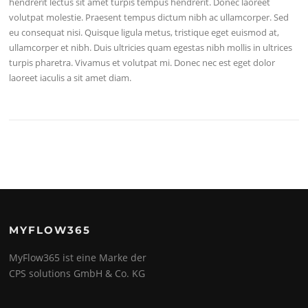
hendrerit lectus sit amet turpis tempus hendrerit. Donec laoreet
volutpat molestie. Praesent tempus dictum nibh ac ullamcorper. Sed
eu consequat nisi. Quisque ligula metus, tristique eget euismod at,
ullamcorper et nibh. Duis ultricies quam egestas nibh mollis in ultrices
turpis pharetra. Vivamus et volutpat mi. Donec nec est eget dolor
laoreet iaculis a sit amet diam.
MYFLOW365
MyFlow365 ist eine Marke der
CPS solutions GmbH & Co. KG