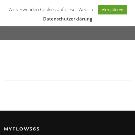
Zum
MYFLOW365
Wir verwenden Cookies auf dieser Website.
Inhalt
Akzeptieren
Menü
springen
mobile Lösungen
Datenschutzerklärung
UNGLAUBLICHER SUPPORT
MYFLOW365