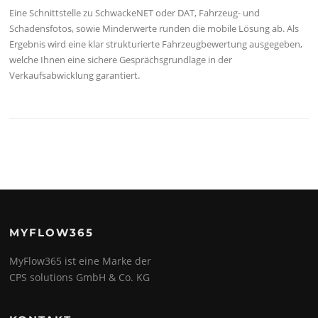
Eine Schnittstelle zu SchwackeNET oder DAT, Fahrzeug- und
Schadensfotos, sowie Minderwerte runden die mobile Lösung ab. Als
Ergebnis wird eine klar strukturierte Fahrzeugbewertung ausgegeben,
welche Ihnen eine sichere Gesprächsgrundlage in der
Verkaufsabwicklung garantiert.
MYFLOW365
MyFlow365 ist eine Marke der
CPS solutions GmbH & Co. KG